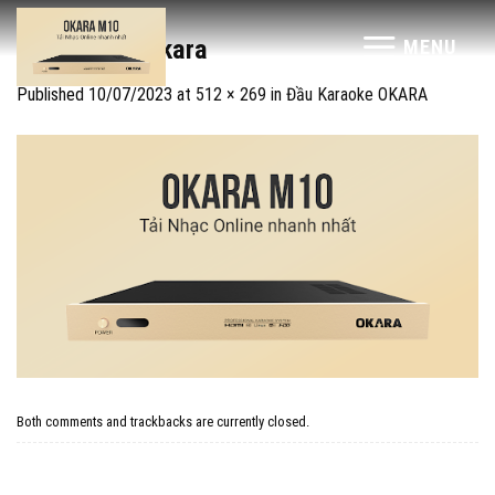
Skip
to
dau-karaoke-kara
MENU
content
Published
10/07/2023
at
512 × 269
in
Đầu Karaoke OKARA
Both comments and trackbacks are currently closed.