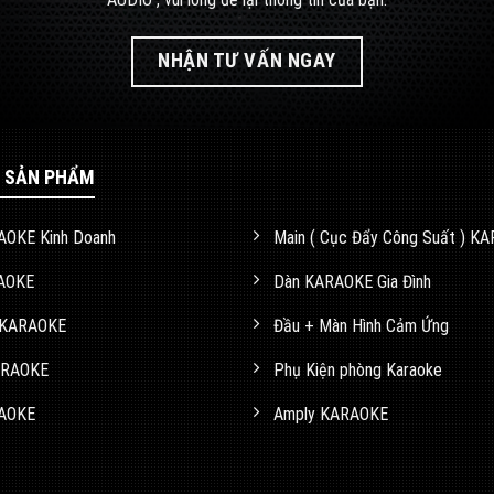
NHẬN TƯ VẤN NGAY
 SẢN PHẨM
AOKE Kinh Doanh
Main ( Cục Đẩy Công Suất ) K
AOKE
Dàn KARAOKE Gia Đình
 KARAOKE
Đầu + Màn Hình Cảm Ứng
ARAOKE
Phụ Kiện phòng Karaoke
AOKE
Amply KARAOKE