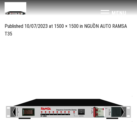
Skip
to
1
MENU
content
Published
10/07/2023
at
1500 × 1500
in
NGUỒN AUTO RAMSA
T35