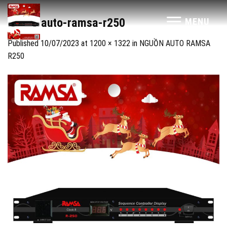
Skip
to
nguon-auto-ramsa-r250
MENU
content
Published
10/07/2023
at
1200 × 1322
in
NGUỒN AUTO RAMSA
R250