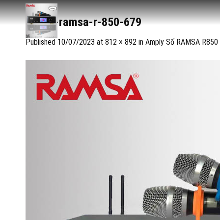
Skip
to
amply-ramsa-r-850-679
content
Published
10/07/2023
at
812 × 892
in
Amply Số RAMSA R850