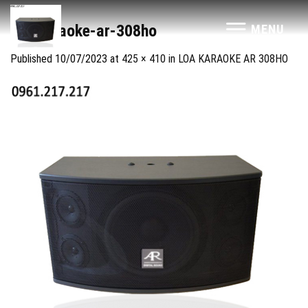
Skip
to
loa-karaoke-ar-308ho
MENU
content
Published
10/07/2023
at
425 × 410
in
LOA KARAOKE AR 308HO