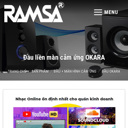
Skip
to
MENU
content
Đầu liền màn cảm ứng OKARA
TRANG CHỦ
/
SẢN PHẨM
/
ĐẦU + MÀN HÌNH CẢM ỨNG
/
ĐẦU OKARA