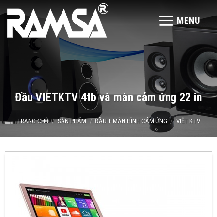
Skip
to
MENU
content
Đầu VIETKTV 4tb và màn cảm ứng 22 in
TRANG CHỦ
/
SẢN PHẨM
/
ĐẦU + MÀN HÌNH CẢM ỨNG
/
VIỆT KTV