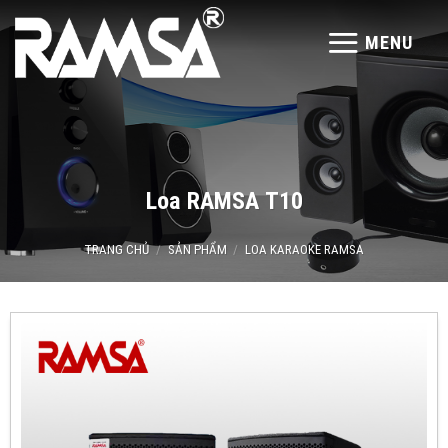
Skip
to
MENU
content
Loa RAMSA T10
TRANG CHỦ
/
SẢN PHẨM
/
LOA KARAOKE RAMSA