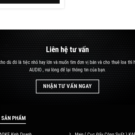
Liên hệ tư vấn
ho dù đó là tiệc nhỏ hay lớn và muốn tìm đơn vị bán và cho thuê loa thì
AUDIO , vui lòng để lại thông tin của bạn.
NHẬN TƯ VẤN NGAY
 SẢN PHẨM
AOKE Kinh Doanh
Main ( Cục Đẩy Công Suất ) K