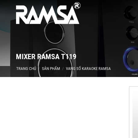
Skip
to
content
MIXER RAMSA T119
TRANG CHỦ
/
SẢN PHẨM
/
VANG SỐ KARAOKE RAMSA