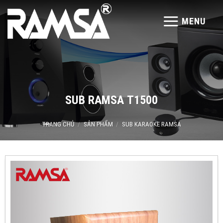
Skip
to
MENU
content
SUB RAMSA T1500
TRANG CHỦ
/
SẢN PHẨM
/
SUB KARAOKE RAMSA